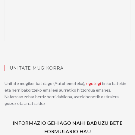
UNITATE MUGIKORRA
Unitate mugikor bat dago (Autohemoteka),
egutegi
finko batekin
eta herri bakoitzeko emaileei aurretiko hitzordua emanez,
Nafarroan zehar herriz herri dabilena, astelehenetik ostiralera,
goizez eta arratsaldez
INFORMAZIO GEHIAGO NAHI BADUZU BETE
FORMULARIO HAU