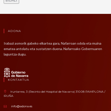
BIDALI
ADONA
Irabazi asmorik gabeko elkartea gara, Nafarroan odola eta muina
ematea antolatu eta sustatzen duena. Nafarroako Gobernuaren
laguntza dugu.
KONTAKTUA
Irunlarrea, 3 (Recinto del Hospital de Navarra) 31008 PAMPLONA /
IRUÑA
info@adona.es