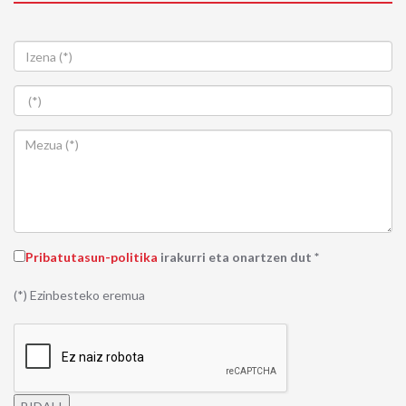
Pribatutasun-politika
irakurri eta onartzen dut *
(*) Ezinbesteko eremua