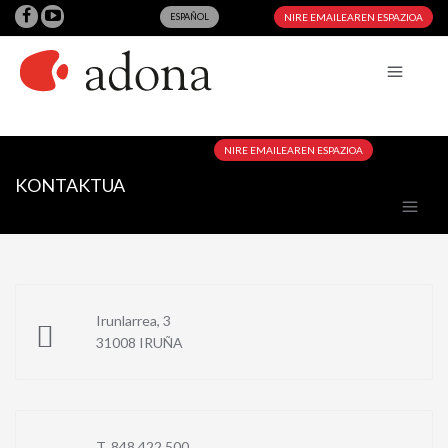
ESPAÑOL
NIRE EMAILEAREN ESPAZIOA
NIRE EMAILEAREN ESPAZIOA
KONTAKTUA
Irunlarrea, 3
31008 IRUÑA
T. 848 422 500