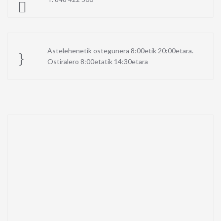
Astelehenetik ostegunera 8:00etik 20:00etara.
Ostiralero 8:00etatik 14:30etara